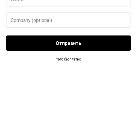
оценка эффективности и HR-аналитика.
en
Отправить
О нас
*это бесплатно
Наша цель: изменить IT
HR в лучшую сторону
Мы помогаем HR-менеджерам говорить на
языке бизнеса, понимать что действительно
происходит внутри команд
А СEO и основателям доверять своим